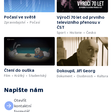
Počasí ve světě
Výročí 70 let od prvního
Zpravodajství
Počasí
televizního přenosu v
ČST
Sport
Historie
Česko
Čtení do ouška
Dokoupil, Jiří Georg
Film
Krátký
Studentský
Dokument
Osobnosti
Kultura
Napište nám
Otevřít
kontaktní
formulář