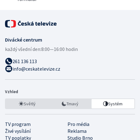
Divácké centrum
každý všední den:
8:00—16:00 hodin
261 136 113
info@ceskatelevize.cz
Vzhled
Světlý
Tmavý
Systém
TV program
Pro média
Živé vysílání
Reklama
TV poplatky
Studio Brno