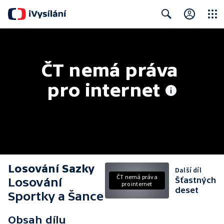
Close
Search
ČT nemá práva 
pro internet
Losování Sazky
Další díl
ČT nemá práva
Losování
Šťastných
pro internet
deset
Sportky a Šance
Obsah dílu