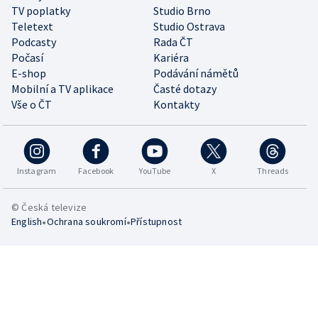
TV poplatky
Studio Brno
Teletext
Studio Ostrava
Podcasty
Rada ČT
Počasí
Kariéra
E-shop
Podávání námětů
Mobilní a TV aplikace
Časté dotazy
Vše o ČT
Kontakty
Instagram
Facebook
YouTube
X
Threads
© Česká televize
•
•
English
Ochrana soukromí
Přístupnost