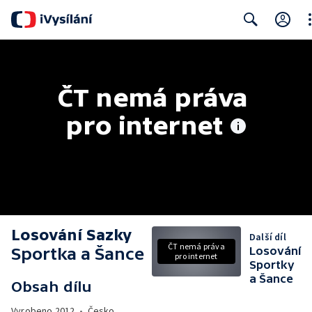
Cl
Search
ČT nemá práva 
pro internet
Losování Sazky
Další díl
ČT nemá práva
Sportka a Šance
Losování
pro internet
Sportky
a Šance
Obsah dílu
Vyrobeno
2012
•
Česko