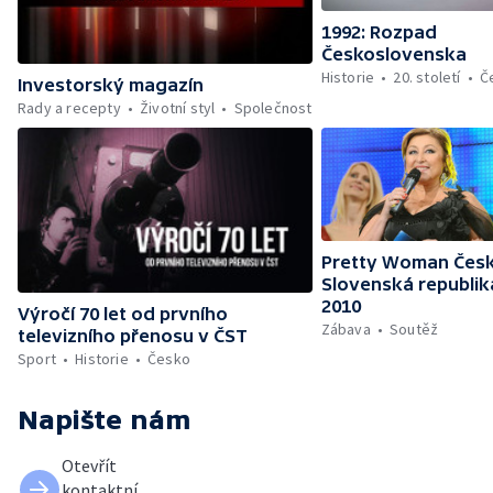
1992: Rozpad
Československa
Historie
20. století
Č
Investorský magazín
Rady a recepty
Životní styl
Společnost
Pretty Woman Česk
Slovenská republik
2010
Výročí 70 let od prvního
Zábava
Soutěž
televizního přenosu v ČST
Sport
Historie
Česko
Napište nám
Otevřít
kontaktní