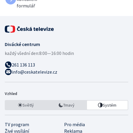
formulář
Divácké centrum
každý všední den:
8:00—16:00 hodin
261 136 113
info@ceskatelevize.cz
Vzhled
Světlý
Tmavý
Systém
TV program
Pro média
Živé vysílání
Reklama