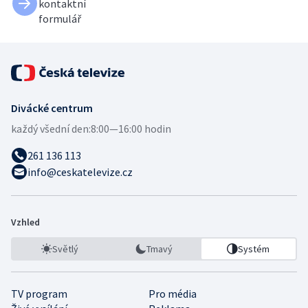
kontaktní
formulář
Divácké centrum
každý všední den:
8:00—16:00 hodin
261 136 113
info@ceskatelevize.cz
Vzhled
Světlý
Tmavý
Systém
TV program
Pro média