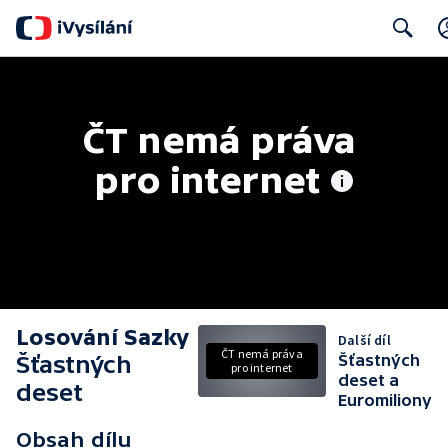
Search
ČT nemá práva 
pro internet
Losování Sazky
Další díl
ČT nemá práva
Šťastných
Šťastných
pro internet
deset a
deset
Euromiliony
Obsah dílu