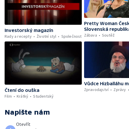
Pretty Woman Česk
Slovenská republik
Investorský magazín
Zábava
Soutěž
Rady a recepty
Životní styl
Společnost
Vůdce Hizballáhu m
Zpravodajství
Zprávy
Čtení do ouška
Film
Krátký
Studentský
Napište nám
Otevřít