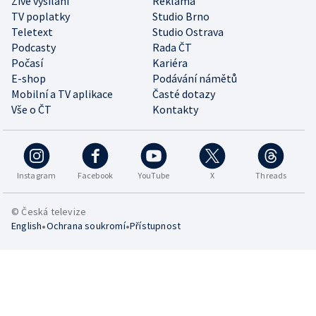
Živé vysílání
Reklama
TV poplatky
Studio Brno
Teletext
Studio Ostrava
Podcasty
Rada ČT
Počasí
Kariéra
E-shop
Podávání námětů
Mobilní a TV aplikace
Časté dotazy
Vše o ČT
Kontakty
Instagram
Facebook
YouTube
X
Threads
© Česká televize
•
•
English
Ochrana soukromí
Přístupnost