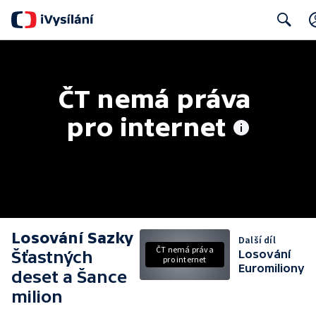
Search
ČT nemá práva 
pro internet
Losování Sazky
Další díl
ČT nemá práva
Šťastných
Losování
pro internet
Euromiliony
deset a Šance
milion