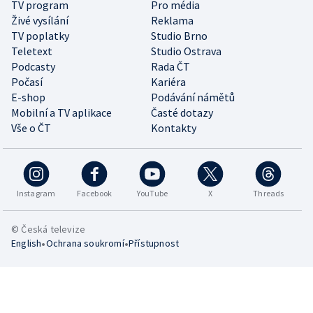
TV program
Pro média
Živé vysílání
Reklama
TV poplatky
Studio Brno
Teletext
Studio Ostrava
Podcasty
Rada ČT
Počasí
Kariéra
E-shop
Podávání námětů
Mobilní a TV aplikace
Časté dotazy
Vše o ČT
Kontakty
Instagram
Facebook
YouTube
X
Threads
© Česká televize
•
•
English
Ochrana soukromí
Přístupnost