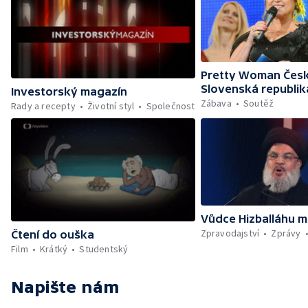
Pretty Woman Česk
Slovenská republik
Investorský magazín
Zábava
Soutěž
Rady a recepty
Životní styl
Společnost
Vůdce Hizballáhu m
Zpravodajství
Zprávy
Čtení do ouška
Film
Krátký
Studentský
Napište nám