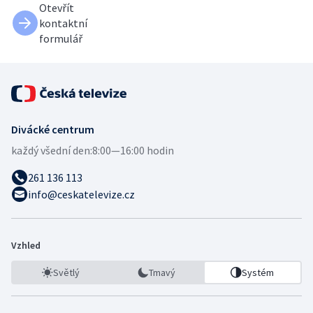
Otevřít
kontaktní
formulář
Divácké centrum
každý všední den:
8:00—16:00 hodin
261 136 113
info@ceskatelevize.cz
Vzhled
Světlý
Tmavý
Systém