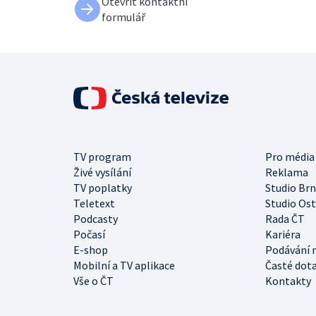
Otevřít kontaktní
formulář
TV program
Pro média
Živé vysílání
Reklama
TV poplatky
Studio Br
Teletext
Studio Os
Podcasty
Rada ČT
Počasí
Kariéra
E-shop
Podávání 
Mobilní a TV aplikace
Časté dot
Vše o ČT
Kontakty