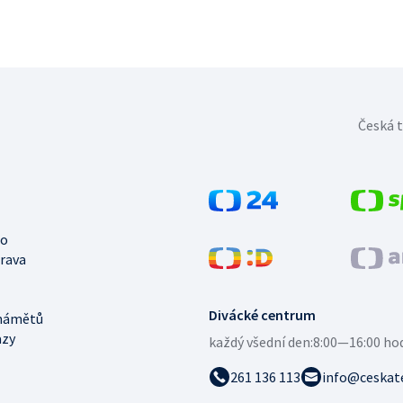
Česká t
no
trava
Divácké centrum
námětů
azy
každý všední den:
8:00—16:00 ho
261 136 113
info@ceskate