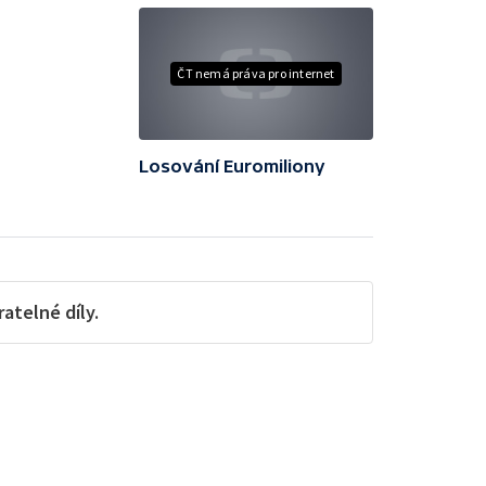
ČT nemá práva pro internet
Losování Euromiliony
telné díly.