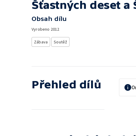
Šťastných deset a 
Obsah dílu
Vyrobeno
2012
Zábava
Soutěž
Přehled dílů
O