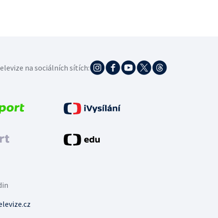
elevize na sociálních sítích:
din
levize.cz