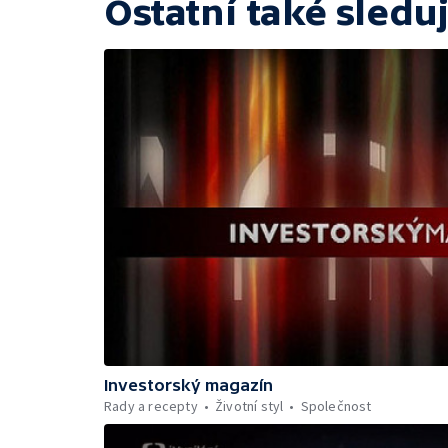
Ostatní také sleduj
Investorský magazín
Rady a recepty
Životní styl
Společnost