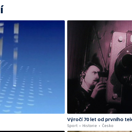
í
Výročí 70 let od prvního te
Sport
Historie
Česko