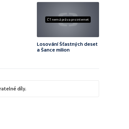
ČT nemá práva pro internet
Losování Šťastných deset
a Šance milion
telné díly.