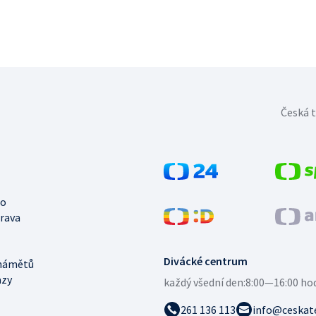
Česká t
no
trava
Divácké centrum
námětů
azy
každý všední den:
8:00—16:00 ho
261 136 113
info@ceskate