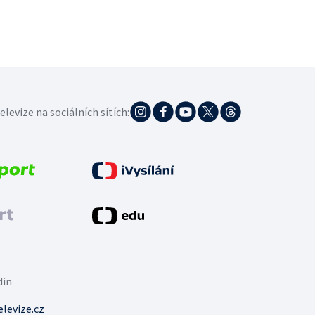
elevize na sociálních sítích:
din
levize.cz