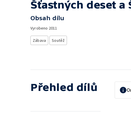
Šťastných deset a 
Obsah dílu
Vyrobeno
2011
Zábava
Soutěž
Přehled dílů
O