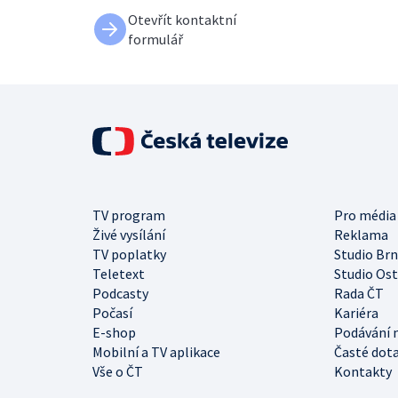
Otevřít kontaktní
formulář
TV program
Pro média
Živé vysílání
Reklama
TV poplatky
Studio Br
Teletext
Studio Os
Podcasty
Rada ČT
Počasí
Kariéra
E-shop
Podávání 
Mobilní a TV aplikace
Časté dot
Vše o ČT
Kontakty