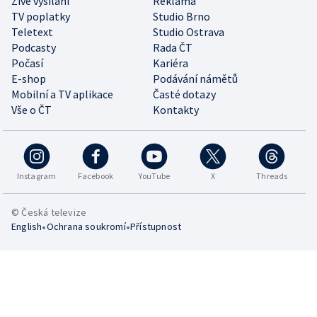
Živé vysílání
Reklama
TV poplatky
Studio Brno
Teletext
Studio Ostrava
Podcasty
Rada ČT
Počasí
Kariéra
E-shop
Podávání námětů
Mobilní a TV aplikace
Časté dotazy
Vše o ČT
Kontakty
Instagram
Facebook
YouTube
X
Threads
© Česká televize
•
•
English
Ochrana soukromí
Přístupnost