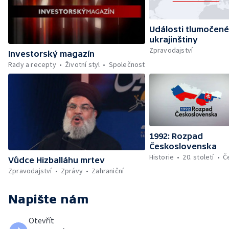
Události tlumočené
ukrajinštiny
Zpravodajství
Investorský magazín
Rady a recepty
Životní styl
Společnost
1992: Rozpad
Československa
Historie
20. století
Č
Vůdce Hizballáhu mrtev
Zpravodajství
Zprávy
Zahraniční
Napište nám
Otevřít