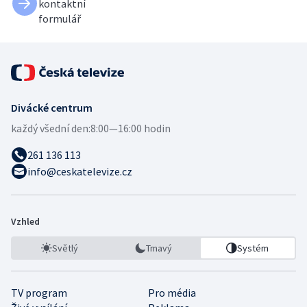
kontaktní
formulář
Divácké centrum
každý všední den:
8:00—16:00 hodin
261 136 113
info@ceskatelevize.cz
Vzhled
Světlý
Tmavý
Systém
TV program
Pro média