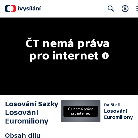
Cl
Search
ČT nemá práva 
pro internet
Losování Sazky
Další díl
ČT nemá práva
Losování
Losování
pro internet
Euromiliony
Euromiliony
Obsah dílu