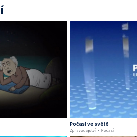
í
Počasí ve světě
Zpravodajství
Počasí