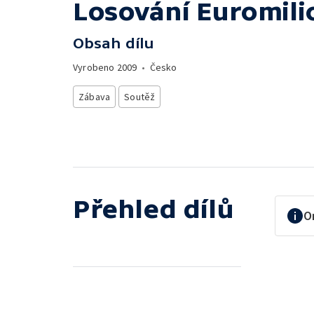
Losování Euromili
Obsah dílu
Vyrobeno
2009
•
Česko
Zábava
Soutěž
Přehled dílů
O