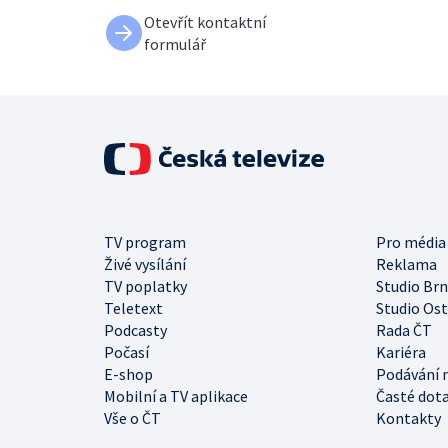
Otevřít kontaktní
formulář
TV program
Pro média
Živé vysílání
Reklama
TV poplatky
Studio Br
Teletext
Studio Os
Podcasty
Rada ČT
Počasí
Kariéra
E-shop
Podávání 
Mobilní a TV aplikace
Časté dot
Vše o ČT
Kontakty