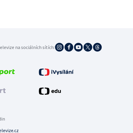
elevize na sociálních sítích:
din
levize.cz