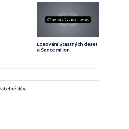
ČT nemá práva pro internet
Losování Šťastných deset
a Šance milion
telné díly.