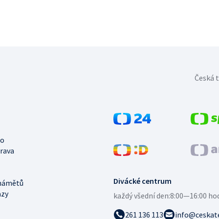
Česká t
no
trava
Divácké centrum
námětů
azy
každý všední den:
8:00—16:00 ho
261 136 113
info@ceskate