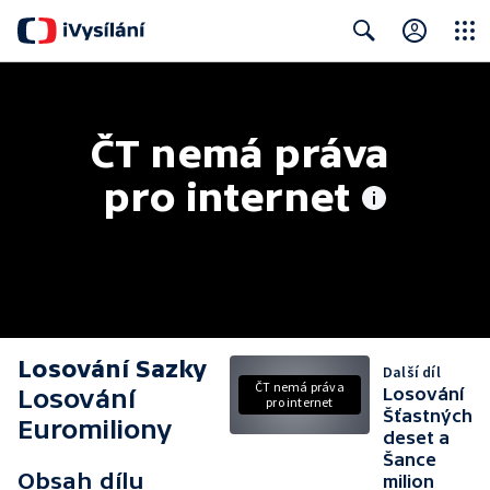
Close
Search
ČT nemá práva 
pro internet
Losování Sazky
Další díl
ČT nemá práva
Losování
Losování
pro internet
Šťastných
Euromiliony
deset a
Šance
Obsah dílu
milion