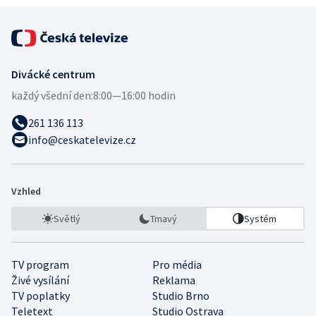
Divácké centrum
každý všední den:
8:00—16:00 hodin
261 136 113
info@ceskatelevize.cz
Vzhled
Světlý
Tmavý
Systém
TV program
Pro média
Živé vysílání
Reklama
TV poplatky
Studio Brno
Teletext
Studio Ostrava