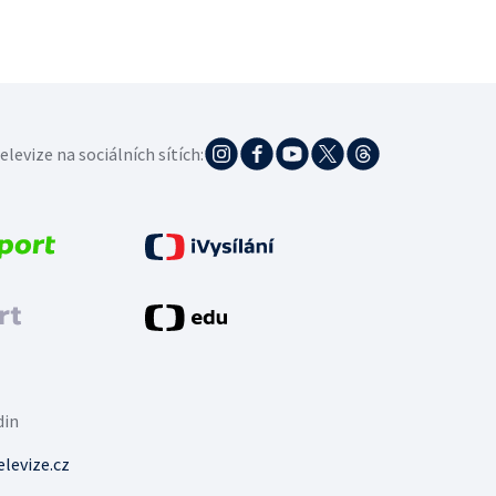
elevize na sociálních sítích:
din
levize.cz