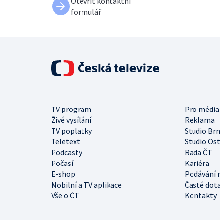
Otevřít kontaktní
formulář
TV program
Pro média
Živé vysílání
Reklama
TV poplatky
Studio Br
Teletext
Studio Os
Podcasty
Rada ČT
Počasí
Kariéra
E-shop
Podávání 
Mobilní a TV aplikace
Časté dot
Vše o ČT
Kontakty