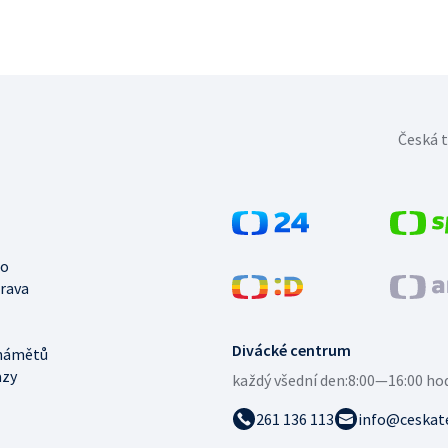
Česká t
no
trava
Divácké centrum
námětů
azy
každý všední den:
8:00—16:00 ho
261 136 113
info@ceskate