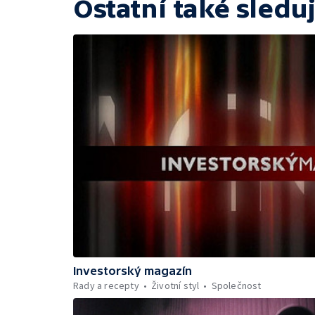
Ostatní také sleduj
Investorský magazín
Rady a recepty
Životní styl
Společnost