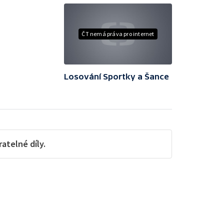
ČT nemá práva pro internet
Losování Sportky a Šance
telné díly.