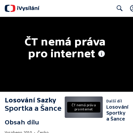
Search
ČT nemá práva 
pro internet
Losování Sazky
Další díl
ČT nemá práva
Sportka a Šance
Losování
pro internet
Sportky
a Šance
Obsah dílu
Vyrobeno
2010
•
Česko