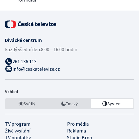
Divácké centrum
každý všední den:
8:00—16:00 hodin
261 136 113
info@ceskatelevize.cz
Vzhled
Světlý
Tmavý
Systém
TV program
Pro média
Živé vysílání
Reklama
TV poplatky
Studio Brno