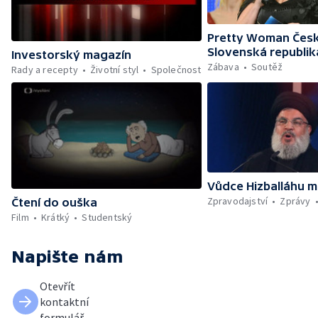
Pretty Woman Česk
Slovenská republik
Investorský magazín
Zábava
Soutěž
Rady a recepty
Životní styl
Společnost
Vůdce Hizballáhu m
Zpravodajství
Zprávy
Čtení do ouška
Film
Krátký
Studentský
Napište nám
Otevřít
kontaktní
formulář