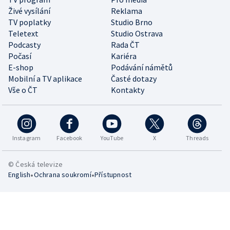
Živé vysílání
Reklama
TV poplatky
Studio Brno
Teletext
Studio Ostrava
Podcasty
Rada ČT
Počasí
Kariéra
E-shop
Podávání námětů
Mobilní a TV aplikace
Časté dotazy
Vše o ČT
Kontakty
Instagram
Facebook
YouTube
X
Threads
© Česká televize
•
•
English
Ochrana soukromí
Přístupnost