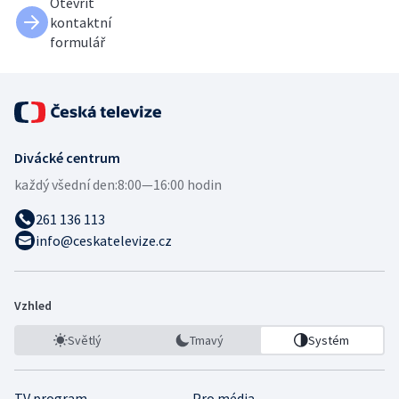
Otevřít
kontaktní
formulář
Divácké centrum
každý všední den:
8:00—16:00 hodin
261 136 113
info@ceskatelevize.cz
Vzhled
Světlý
Tmavý
Systém
TV program
Pro média