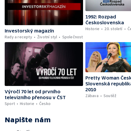
1992: Rozpad
Československa
Historie
20. století
Č
Investorský magazín
Rady a recepty
Životní styl
Společnost
Pretty Woman Česk
Slovenská republik
2010
Výročí 70 let od prvního
Zábava
Soutěž
televizního přenosu v ČST
Sport
Historie
Česko
Napište nám