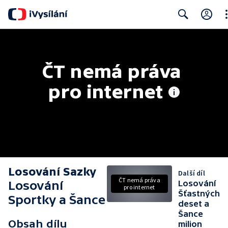
Cl
Search
ČT nemá práva 
pro internet
Losování Sazky
Další díl
ČT nemá práva
Losování
Losování
pro internet
Šťastných
Sportky a Šance
deset a
Šance
Obsah dílu
milion