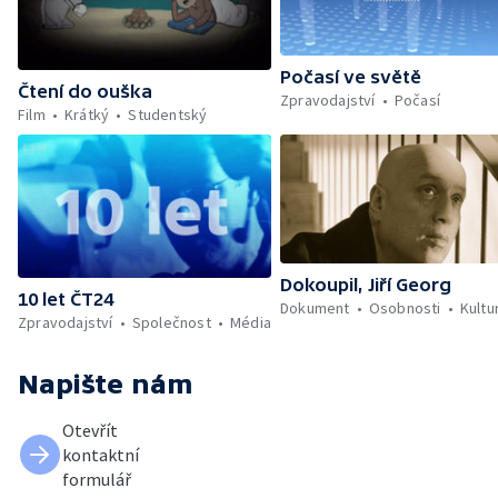
Počasí ve světě
Čtení do ouška
Zpravodajství
Počasí
Film
Krátký
Studentský
Dokoupil, Jiří Georg
10 let ČT24
Dokument
Osobnosti
Kultu
Zpravodajství
Společnost
Média
Napište nám
Otevřít
kontaktní
formulář