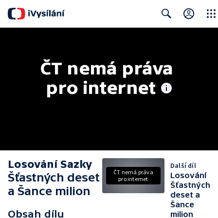
Close
Search
ČT nemá práva 
pro internet
Losování Sazky
Další díl
ČT nemá práva
Šťastných deset
Losování
pro internet
Šťastných
a Šance milion
deset a
Šance
Obsah dílu
milion