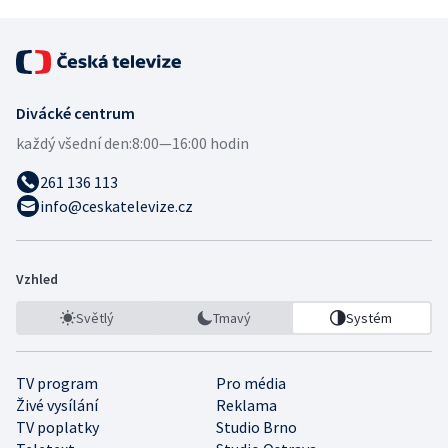
Divácké centrum
každý všední den:
8:00—16:00 hodin
261 136 113
info@ceskatelevize.cz
Vzhled
Světlý
Tmavý
Systém
TV program
Pro média
Živé vysílání
Reklama
TV poplatky
Studio Brno