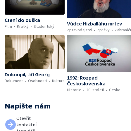
Čtení do ouška
Vůdce Hizballáhu mrtev
Film
Krátký
Studentský
Zpravodajství
Zprávy
Zahranič
Dokoupil, Jiří Georg
1992: Rozpad
Dokument
Osobnosti
Kultura
Československa
Historie
20. století
Česko
Napište nám
Otevřít
kontaktní