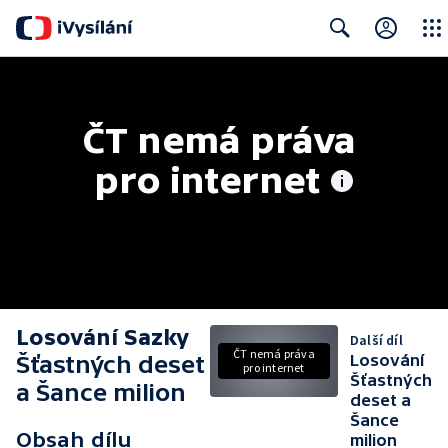
Close
Search
ČT nemá práva 
pro internet
Losování Sazky
Další díl
ČT nemá práva
Šťastných deset
Losování
pro internet
Šťastných
a Šance milion
deset a
Šance
Obsah dílu
milion