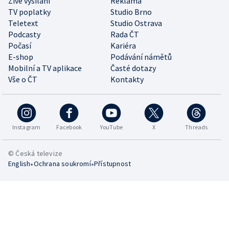
Živé vysílání
Reklama
TV poplatky
Studio Brno
Teletext
Studio Ostrava
Podcasty
Rada ČT
Počasí
Kariéra
E-shop
Podávání námětů
Mobilní a TV aplikace
Časté dotazy
Vše o ČT
Kontakty
Instagram
Facebook
YouTube
X
Threads
© Česká televize
•
•
English
Ochrana soukromí
Přístupnost