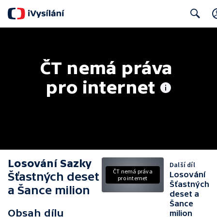
Search
ČT nemá práva 
pro internet
Losování Sazky
Další díl
ČT nemá práva
Šťastných deset
Losování
pro internet
Šťastných
a Šance milion
deset a
Šance
Obsah dílu
milion