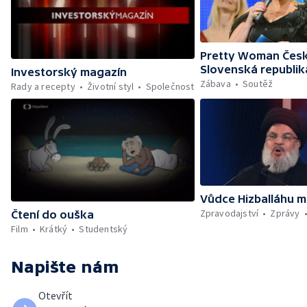
Pretty Woman Česk
Slovenská republik
Investorský magazín
Zábava
Soutěž
Rady a recepty
Životní styl
Společnost
Vůdce Hizballáhu m
Zpravodajství
Zprávy
Čtení do ouška
Film
Krátký
Studentský
Napište nám
Otevřít