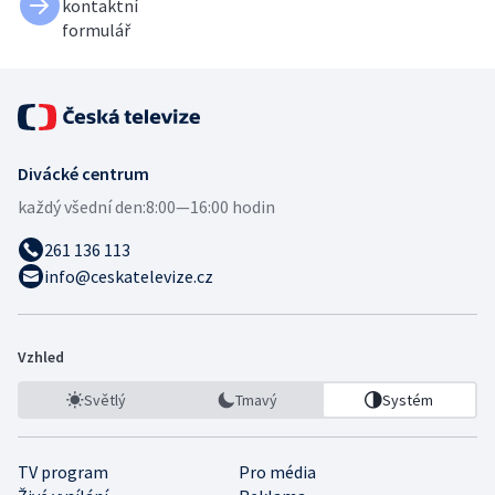
kontaktní
formulář
Divácké centrum
každý všední den:
8:00—16:00 hodin
261 136 113
info@ceskatelevize.cz
Vzhled
Světlý
Tmavý
Systém
TV program
Pro média