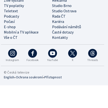
Živé vysílání
Reklama
TV poplatky
Studio Brno
Teletext
Studio Ostrava
Podcasty
Rada ČT
Počasí
Kariéra
E-shop
Podávání námětů
Mobilní a TV aplikace
Časté dotazy
Vše o ČT
Kontakty
Instagram
Facebook
YouTube
X
Threads
© Česká televize
•
•
English
Ochrana soukromí
Přístupnost