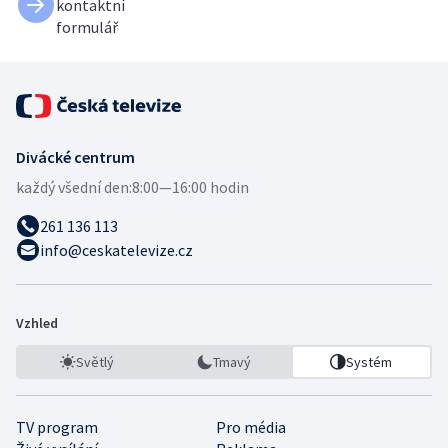
kontaktní
formulář
Divácké centrum
každý všední den:
8:00—16:00 hodin
261 136 113
info@ceskatelevize.cz
Vzhled
Světlý
Tmavý
Systém
TV program
Pro média