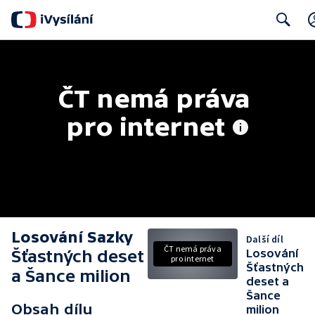
Search
ČT nemá práva 
pro internet
Losování Sazky
Další díl
ČT nemá práva
Šťastných deset
Losování
pro internet
Šťastných
a Šance milion
deset a
Šance
Obsah dílu
milion