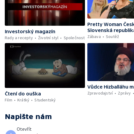
Pretty Woman Česk
Slovenská republik
Investorský magazín
Zábava
Soutěž
Rady a recepty
Životní styl
Společnost
Vůdce Hizballáhu m
Zpravodajství
Zprávy
Čtení do ouška
Film
Krátký
Studentský
Napište nám
Otevřít