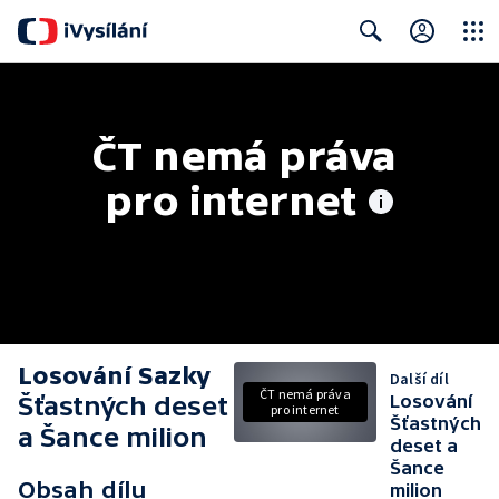
Close
Search
ČT nemá práva 
pro internet
Losování Sazky
Další díl
ČT nemá práva
Šťastných deset
Losování
pro internet
Šťastných
a Šance milion
deset a
Šance
Obsah dílu
milion