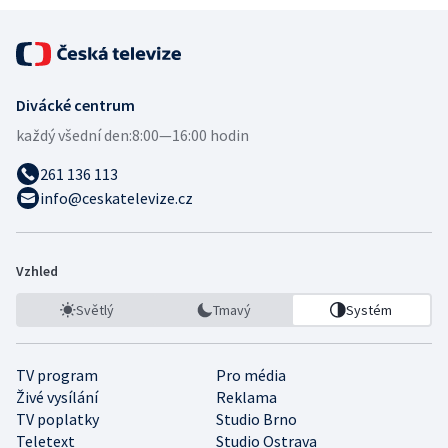
Divácké centrum
každý všední den:
8:00—16:00 hodin
261 136 113
info@ceskatelevize.cz
Vzhled
Světlý
Tmavý
Systém
TV program
Pro média
Živé vysílání
Reklama
TV poplatky
Studio Brno
Teletext
Studio Ostrava