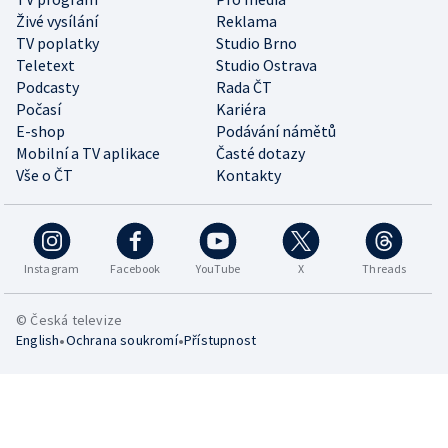
Živé vysílání
Reklama
TV poplatky
Studio Brno
Teletext
Studio Ostrava
Podcasty
Rada ČT
Počasí
Kariéra
E-shop
Podávání námětů
Mobilní a TV aplikace
Časté dotazy
Vše o ČT
Kontakty
Instagram
Facebook
YouTube
X
Threads
© Česká televize
•
•
English
Ochrana soukromí
Přístupnost