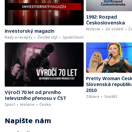
1992: Rozpad
Československa
Historie
20. století
Č
Investorský magazín
Rady a recepty
Životní styl
Společnost
Pretty Woman Česk
Slovenská republik
2010
Výročí 70 let od prvního
Zábava
Soutěž
televizního přenosu v ČST
Sport
Historie
Česko
Napište nám