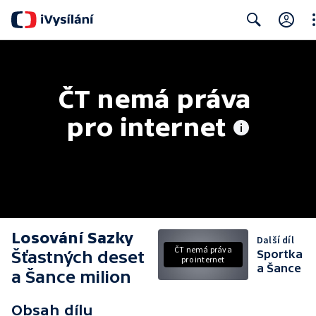
Cl
Search
ČT nemá práva 
pro internet
Losování Sazky
Další díl
ČT nemá práva
Šťastných deset
Sportka
pro internet
a Šance
a Šance milion
Obsah dílu