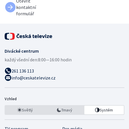
Otevřít
kontaktní
formulář
Divácké centrum
každý všední den:
8:00—16:00 hodin
261 136 113
info@ceskatelevize.cz
Vzhled
Světlý
Tmavý
Systém
TV program
Pro média