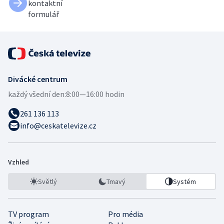
kontaktní
formulář
Divácké centrum
každý všední den:
8:00—16:00 hodin
261 136 113
info@ceskatelevize.cz
Vzhled
Světlý
Tmavý
Systém
TV program
Pro média