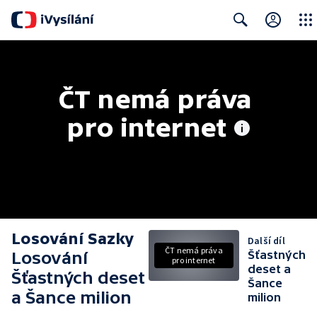
Close
Search
ČT nemá práva 
pro internet
Losování Sazky
Další díl
ČT nemá práva
Losování
Šťastných
pro internet
deset a
Šťastných deset
Šance
a Šance milion
milion