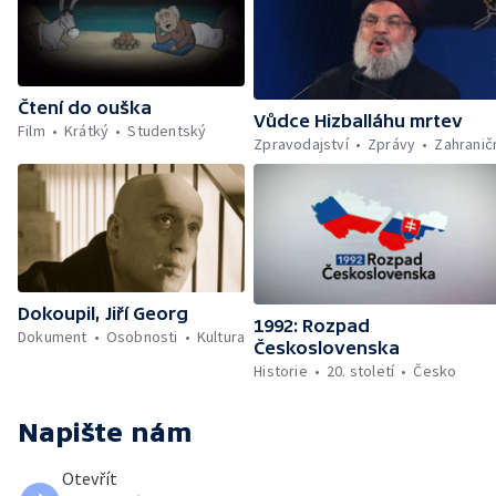
Čtení do ouška
Vůdce Hizballáhu mrtev
Film
Krátký
Studentský
Zpravodajství
Zprávy
Zahranič
Dokoupil, Jiří Georg
1992: Rozpad
Dokument
Osobnosti
Kultura
Československa
Historie
20. století
Česko
Napište nám
Otevřít