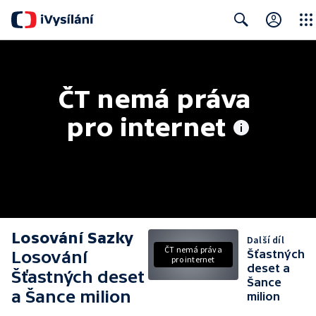
Close
Search
ČT nemá práva 
pro internet
Losování Sazky
Další díl
ČT nemá práva
Losování
Šťastných
pro internet
deset a
Šťastných deset
Šance
a Šance milion
milion