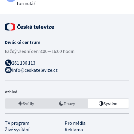
formulář
Divácké centrum
každý všední den:
8:00—16:00 hodin
261 136 113
info@ceskatelevize.cz
Vzhled
Světlý
Tmavý
Systém
TV program
Pro média
Živé vysílání
Reklama