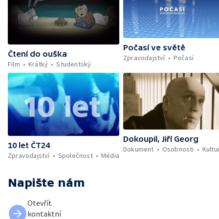
Počasí ve světě
Čtení do ouška
Zpravodajství
Počasí
Film
Krátký
Studentský
Dokoupil, Jiří Georg
10 let ČT24
Dokument
Osobnosti
Kultu
Zpravodajství
Společnost
Média
Napište nám
Otevřít
kontaktní