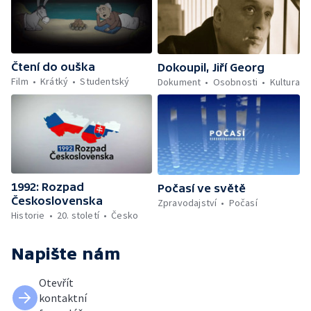
Čtení do ouška
Dokoupil, Jiří Georg
Film
Krátký
Studentský
Dokument
Osobnosti
Kultura
1992: Rozpad
Počasí ve světě
Československa
Zpravodajství
Počasí
Historie
20. století
Česko
Napište nám
Otevřít
kontaktní