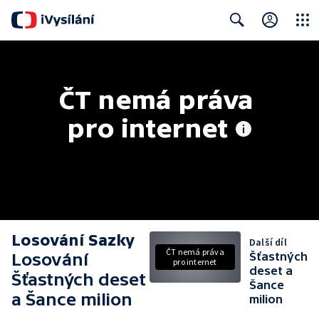
Close
Search
ČT nemá práva 
pro internet
Losování Sazky
Další díl
ČT nemá práva
Losování
Šťastných
pro internet
deset a
Šťastných deset
Šance
a Šance milion
milion