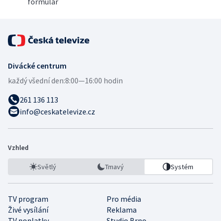
formulář
Divácké centrum
každý všední den:
8:00—16:00 hodin
261 136 113
info@ceskatelevize.cz
Vzhled
Světlý
Tmavý
Systém
TV program
Pro média
Živé vysílání
Reklama
TV poplatky
Studio Brno