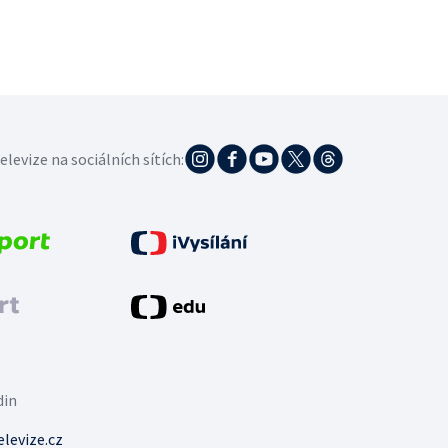
elevize na sociálních sítích:
din
levize.cz