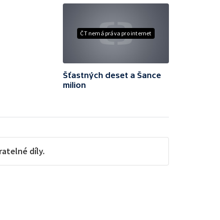
ČT nemá práva pro internet
Šťastných deset a Šance
milion
telné díly.