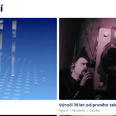
í
Výročí 70 let od prvního te
Sport
Historie
Česko