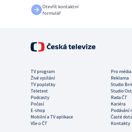
Otevřít kontaktní
formulář
TV program
Pro média
Živé vysílání
Reklama
TV poplatky
Studio Br
Teletext
Studio Os
Podcasty
Rada ČT
Počasí
Kariéra
E-shop
Podávání 
Mobilní a TV aplikace
Časté dot
Vše o ČT
Kontakty