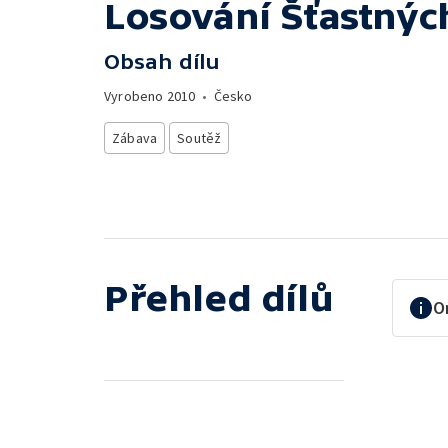
Losování Šťastnýc
Obsah dílu
Vyrobeno
2010
•
Česko
Zábava
Soutěž
Přehled dílů
O