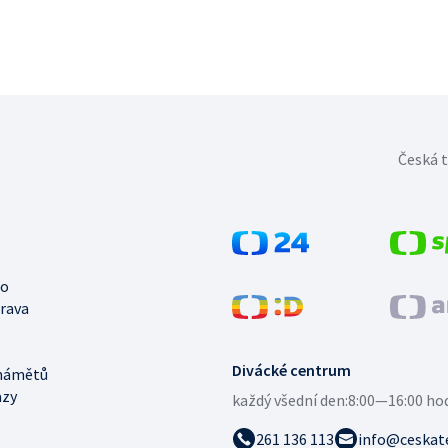
Česká t
no
trava
Divácké centrum
námětů
azy
každý všední den:
8:00—16:00 ho
261 136 113
info@ceskate