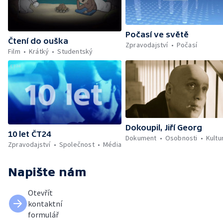
Počasí ve světě
Čtení do ouška
Zpravodajství
Počasí
Film
Krátký
Studentský
Dokoupil, Jiří Georg
10 let ČT24
Dokument
Osobnosti
Kultu
Zpravodajství
Společnost
Média
Napište nám
Otevřít
kontaktní
formulář