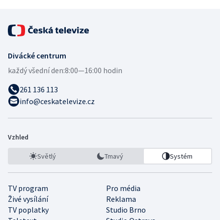
Divácké centrum
každý všední den:
8:00—16:00 hodin
261 136 113
info@ceskatelevize.cz
Vzhled
Světlý
Tmavý
Systém
TV program
Pro média
Živé vysílání
Reklama
TV poplatky
Studio Brno