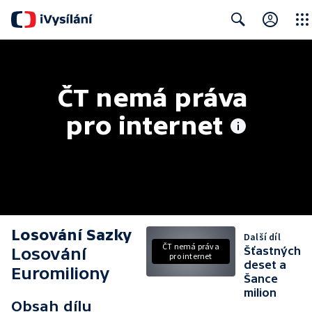
Close
Search
ČT nemá práva 
pro internet
Losování Sazky
Další díl
ČT nemá práva
Losování
Šťastných
pro internet
deset a
Euromiliony
Šance
milion
Obsah dílu