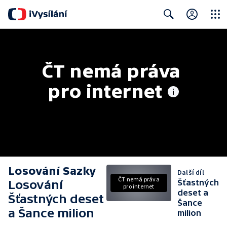
Close
Search
ČT nemá práva 
pro internet
Losování Sazky
Další díl
ČT nemá práva
Losování
Šťastných
pro internet
deset a
Šťastných deset
Šance
a Šance milion
milion