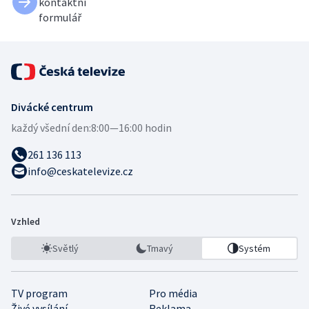
kontaktní
formulář
Divácké centrum
každý všední den:
8:00—16:00 hodin
261 136 113
info@ceskatelevize.cz
Vzhled
Světlý
Tmavý
Systém
TV program
Pro média
Živé vysílání
Reklama