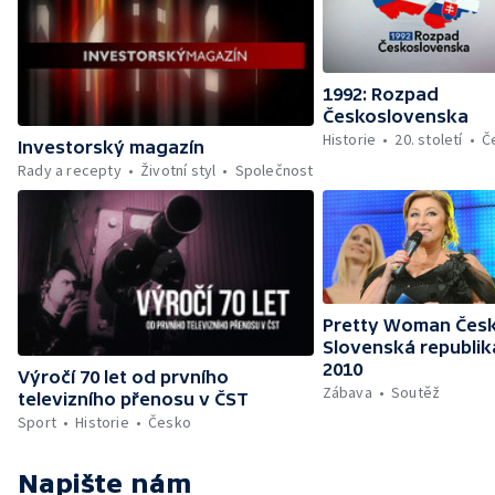
1992: Rozpad
Československa
Historie
20. století
Č
Investorský magazín
Rady a recepty
Životní styl
Společnost
Pretty Woman Česk
Slovenská republik
2010
Výročí 70 let od prvního
Zábava
Soutěž
televizního přenosu v ČST
Sport
Historie
Česko
Napište nám