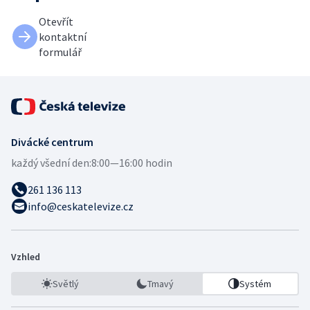
Otevřít
kontaktní
formulář
Divácké centrum
každý všední den:
8:00—16:00 hodin
261 136 113
info@ceskatelevize.cz
Vzhled
Světlý
Tmavý
Systém