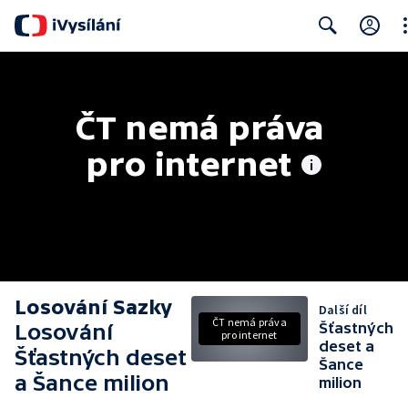
Cl
Search
ČT nemá práva 
pro internet
Losování Sazky
Další díl
ČT nemá práva
Losování
Šťastných
pro internet
deset a
Šťastných deset
Šance
a Šance milion
milion