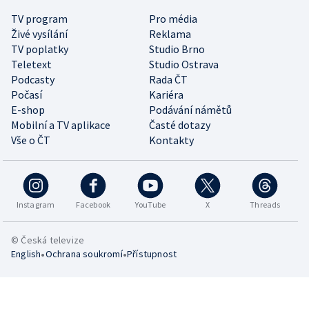
TV program
Pro média
Živé vysílání
Reklama
TV poplatky
Studio Brno
Teletext
Studio Ostrava
Podcasty
Rada ČT
Počasí
Kariéra
E-shop
Podávání námětů
Mobilní a TV aplikace
Časté dotazy
Vše o ČT
Kontakty
Instagram
Facebook
YouTube
X
Threads
© Česká televize
•
•
English
Ochrana soukromí
Přístupnost