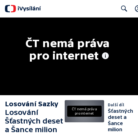
Search
ČT nemá práva 
pro internet
Losování Sazky
Další díl
ČT nemá práva
Losování
Šťastných
pro internet
deset a
Šťastných deset
Šance
a Šance milion
milion