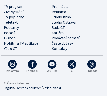
TV program
Pro média
Živé vysílání
Reklama
TV poplatky
Studio Brno
Teletext
Studio Ostrava
Podcasty
Rada ČT
Počasí
Kariéra
E-shop
Podávání námětů
Mobilní a TV aplikace
Časté dotazy
Vše o ČT
Kontakty
Instagram
Facebook
YouTube
X
Threads
© Česká televize
•
•
English
Ochrana soukromí
Přístupnost