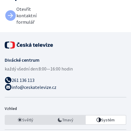
Otevřít
kontaktní
formulář
Divácké centrum
každý všední den:
8:00—16:00 hodin
261 136 113
info@ceskatelevize.cz
Vzhled
Světlý
Tmavý
Systém