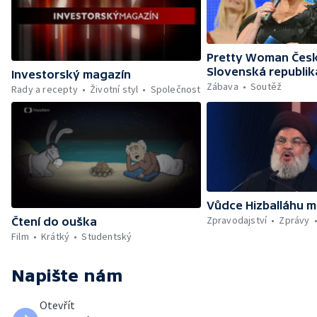
Pretty Woman Česk
Slovenská republik
Investorský magazín
Zábava
Soutěž
Rady a recepty
Životní styl
Společnost
Vůdce Hizballáhu m
Zpravodajství
Zprávy
Čtení do ouška
Film
Krátký
Studentský
Napište nám
Otevřít