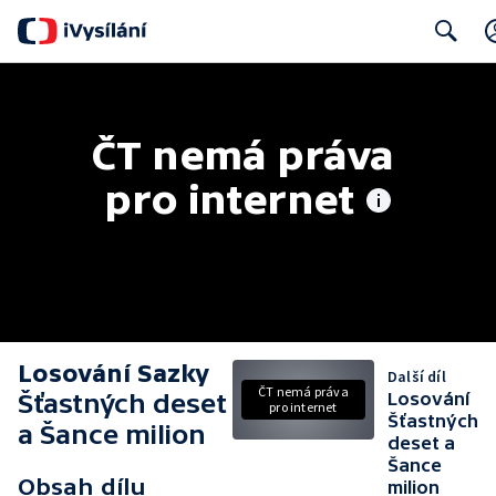
Search
ČT nemá práva 
pro internet
Losování Sazky
Další díl
ČT nemá práva
Šťastných deset
Losování
pro internet
Šťastných
a Šance milion
deset a
Šance
Obsah dílu
milion