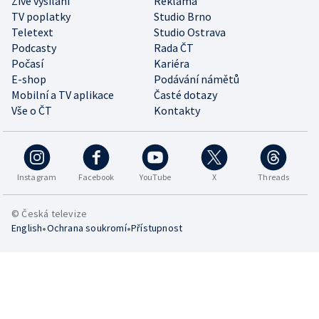
Živé vysílání
Reklama
TV poplatky
Studio Brno
Teletext
Studio Ostrava
Podcasty
Rada ČT
Počasí
Kariéra
E-shop
Podávání námětů
Mobilní a TV aplikace
Časté dotazy
Vše o ČT
Kontakty
Instagram
Facebook
YouTube
X
Threads
© Česká televize
•
•
English
Ochrana soukromí
Přístupnost