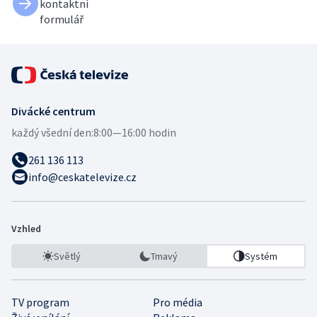
kontaktní
formulář
Divácké centrum
každý všední den:
8:00—16:00 hodin
261 136 113
info@ceskatelevize.cz
Vzhled
Světlý
Tmavý
Systém
TV program
Pro média