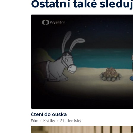
Ostatní také sleduj
Čtení do ouška
Film
Krátký
Studentský