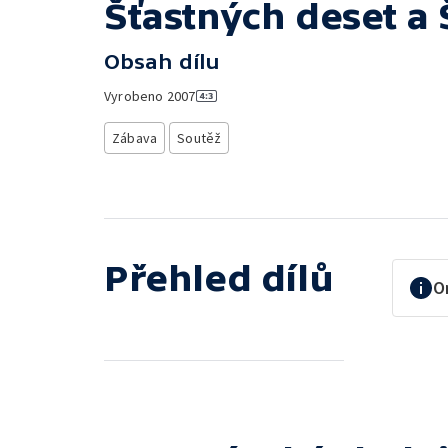
Šťastných deset a 
Obsah dílu
Vyrobeno
2007
Zábava
Soutěž
Přehled dílů
O