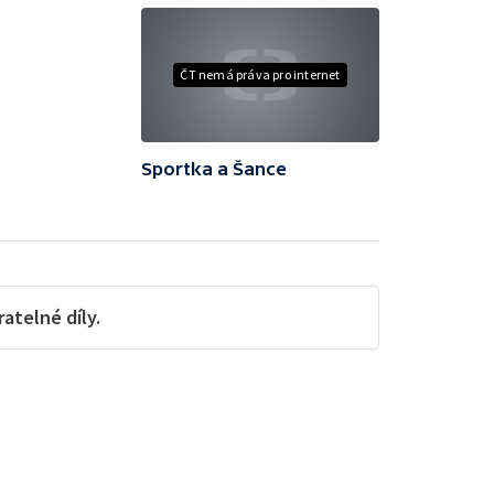
ČT nemá práva pro internet
Sportka a Šance
telné díly.