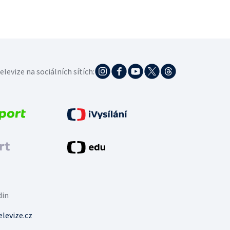
elevize na sociálních sítích:
din
levize.cz