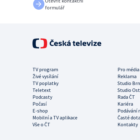
Otevřít kontaktní
formulář
TV program
Pro média
Živé vysílání
Reklama
TV poplatky
Studio Br
Teletext
Studio Os
Podcasty
Rada ČT
Počasí
Kariéra
E-shop
Podávání 
Mobilní a TV aplikace
Časté dot
Vše o ČT
Kontakty