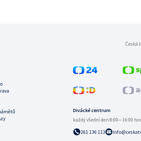
Česká t
no
trava
Divácké centrum
námětů
azy
každý všední den:
8:00—16:00 ho
261 136 113
info@ceskate