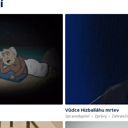
í
Vůdce Hizballáhu mrtev
Zpravodajství
Zprávy
Zahraničn