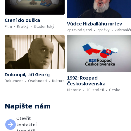
Čtení do ouška
Vůdce Hizballáhu mrtev
Film
Krátký
Studentský
Zpravodajství
Zprávy
Zahranič
Dokoupil, Jiří Georg
1992: Rozpad
Dokument
Osobnosti
Kultura
Československa
Historie
20. století
Česko
Napište nám
Otevřít
kontaktní