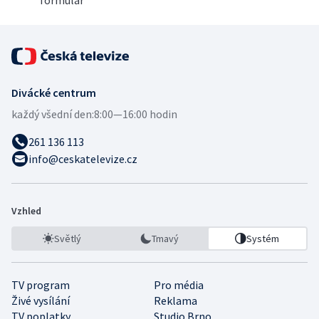
formulář
Divácké centrum
každý všední den:
8:00—16:00 hodin
261 136 113
info@ceskatelevize.cz
Vzhled
Světlý
Tmavý
Systém
TV program
Pro média
Živé vysílání
Reklama
TV poplatky
Studio Brno