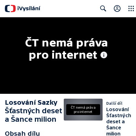
Close
Search
ČT nemá práva 
pro internet
Losování Sazky
Další díl
ČT nemá práva
Šťastných deset
Losování
pro internet
Šťastných
a Šance milion
deset a
Šance
Obsah dílu
milion