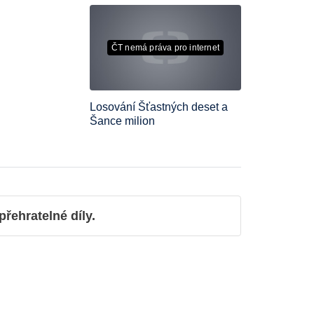
ČT nemá práva pro internet
Losování Šťastných deset a
Šance milion
ehratelné díly.