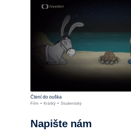
Čtení do ouška
Film
Krátký
Studentský
Napište nám