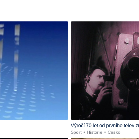
Výročí 70 let od prvního telev
Sport
Historie
Česko