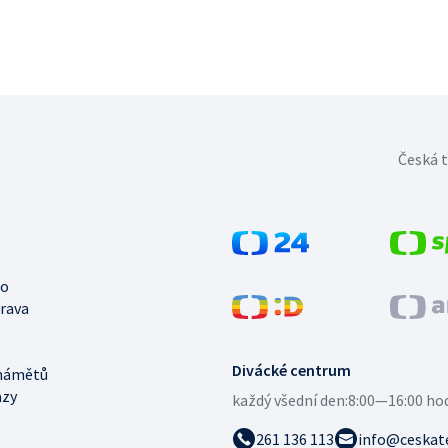
Česká t
no
trava
Divácké centrum
námětů
azy
každý všední den:
8:00—16:00 ho
261 136 113
info@ceskate