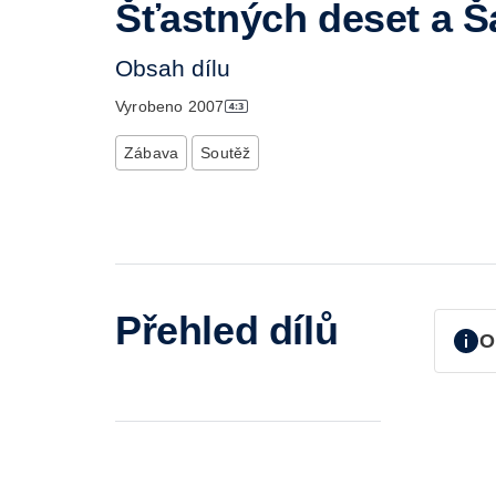
Šťastných deset a Š
Obsah dílu
Vyrobeno
2007
Zábava
Soutěž
Přehled dílů
O