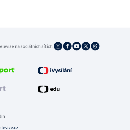
elevize na sociálních sítích:
din
levize.cz