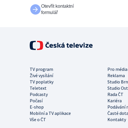
Otevřít kontaktní
formulář
TV program
Pro média
Živé vysílání
Reklama
TV poplatky
Studio Br
Teletext
Studio Os
Podcasty
Rada ČT
Počasí
Kariéra
E-shop
Podávání 
Mobilní a TV aplikace
Časté dot
Vše o ČT
Kontakty