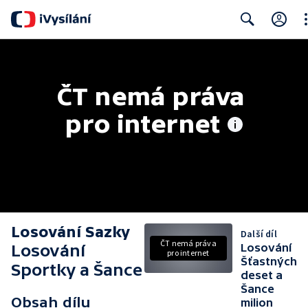
Cl
Search
ČT nemá práva 
pro internet
Losování Sazky
Další díl
ČT nemá práva
Losování
Losování
pro internet
Šťastných
Sportky a Šance
deset a
Šance
Obsah dílu
milion