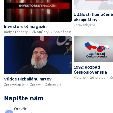
Události tlumočené
ukrajinštiny
Zpravodajství
Investorský magazín
Rady a recepty
Životní styl
Společnost
1992: Rozpad
Československa
Historie
20. století
Č
Vůdce Hizballáhu mrtev
Zpravodajství
Zprávy
Zahraniční
Napište nám
Otevřít