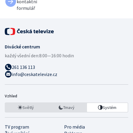
kontaktní
formulář
Divácké centrum
každý všední den:
8:00—16:00 hodin
261 136 113
info@ceskatelevize.cz
Vzhled
Světlý
Tmavý
Systém
TV program
Pro média