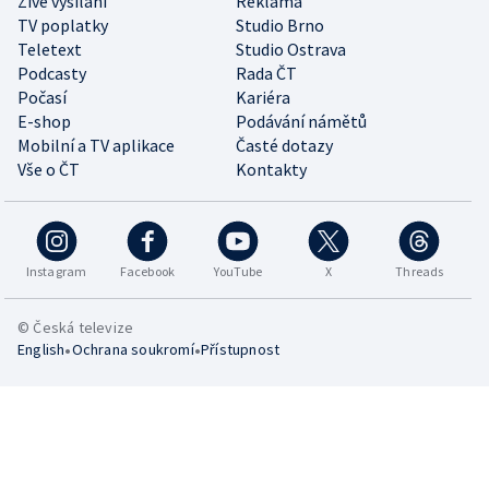
Živé vysílání
Reklama
TV poplatky
Studio Brno
Teletext
Studio Ostrava
Podcasty
Rada ČT
Počasí
Kariéra
E-shop
Podávání námětů
Mobilní a TV aplikace
Časté dotazy
Vše o ČT
Kontakty
Instagram
Facebook
YouTube
X
Threads
© Česká televize
•
•
English
Ochrana soukromí
Přístupnost