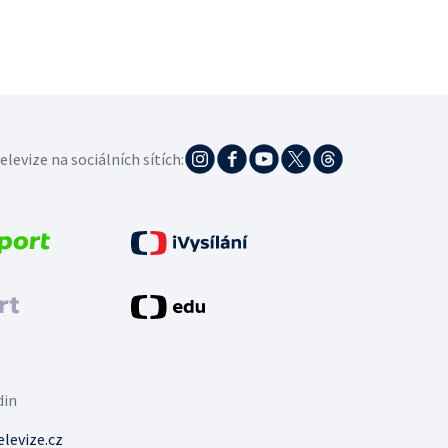
elevize na sociálních sítích:
din
levize.cz