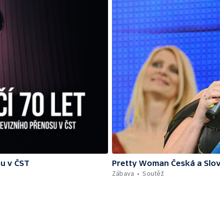
su v ČST
Pretty Woman Česká a Slov
Zábava
Soutěž