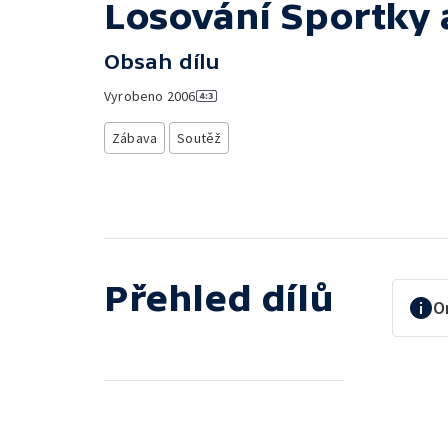
Losování Sportky 
Obsah dílu
Vyrobeno
2006
Zábava
Soutěž
Přehled dílů
O