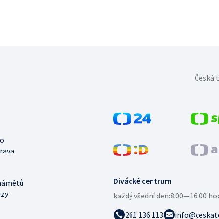
Česká t
no
trava
Divácké centrum
námětů
azy
každý všední den:
8:00—16:00 ho
261 136 113
info@ceskate