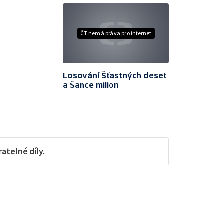
ČT nemá práva pro internet
Losování Šťastných deset
a Šance milion
telné díly.