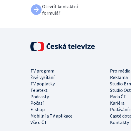
Otevřít kontaktní
formulář
TV program
Pro média
Živé vysílání
Reklama
TV poplatky
Studio Br
Teletext
Studio Os
Podcasty
Rada ČT
Počasí
Kariéra
E-shop
Podávání 
Mobilní a TV aplikace
Časté dot
Vše o ČT
Kontakty