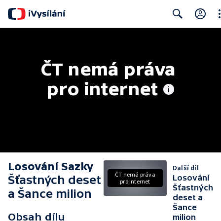
Cl
Search
ČT nemá práva 
pro internet
Losování Sazky
Další díl
ČT nemá práva
Šťastných deset
Losování
pro internet
Šťastných
a Šance milion
deset a
Šance
Obsah dílu
milion