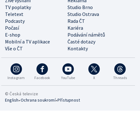
Živé vysílání
Reklama
TV poplatky
Studio Brno
Teletext
Studio Ostrava
Podcasty
Rada ČT
Počasí
Kariéra
E-shop
Podávání námětů
Mobilní a TV aplikace
Časté dotazy
Vše o ČT
Kontakty
Instagram
Facebook
YouTube
X
Threads
© Česká televize
•
•
English
Ochrana soukromí
Přístupnost