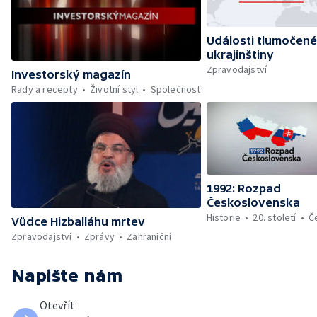
Události tlumočené
ukrajinštiny
Zpravodajství
Investorský magazín
Rady a recepty
Životní styl
Společnost
1992: Rozpad
Československa
Historie
20. století
Č
Vůdce Hizballáhu mrtev
Zpravodajství
Zprávy
Zahraniční
Napište nám
Otevřít