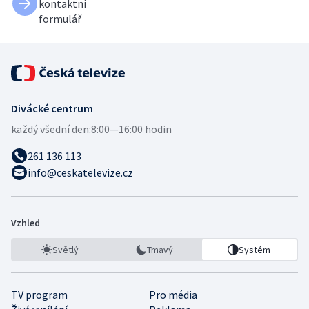
kontaktní
formulář
Divácké centrum
každý všední den:
8:00—16:00 hodin
261 136 113
info@ceskatelevize.cz
Vzhled
Světlý
Tmavý
Systém
TV program
Pro média