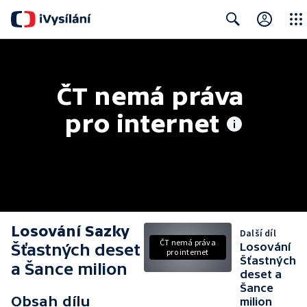
Close
Search
ČT nemá práva 
pro internet
Losování Sazky
Další díl
ČT nemá práva
Šťastných deset
Losování
pro internet
Šťastných
a Šance milion
deset a
Šance
Obsah dílu
milion