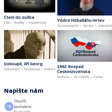
Čtení do ouška
Vůdce Hizballáhu mrtev
Film
Krátký
Studentský
Zpravodajství
Zprávy
Zahranič
Dokoupil, Jiří Georg
1992: Rozpad
Dokument
Osobnosti
Kultura
Československa
Historie
20. století
Česko
Napište nám
Otevřít
kontaktní