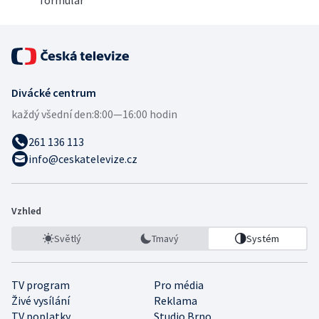
formulář
Divácké centrum
každý všední den:
8:00—16:00 hodin
261 136 113
info@ceskatelevize.cz
Vzhled
Světlý
Tmavý
Systém
TV program
Pro média
Živé vysílání
Reklama
TV poplatky
Studio Brno