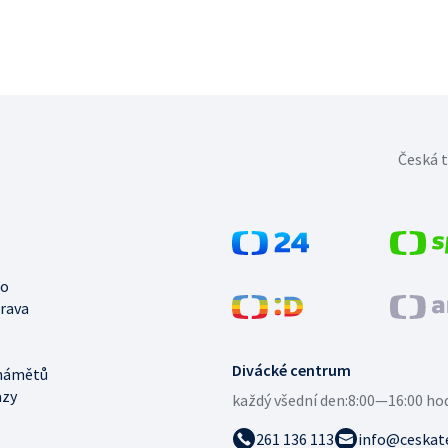
Česká t
no
trava
Divácké centrum
námětů
azy
každý všední den:
8:00—16:00 ho
261 136 113
info@ceskate