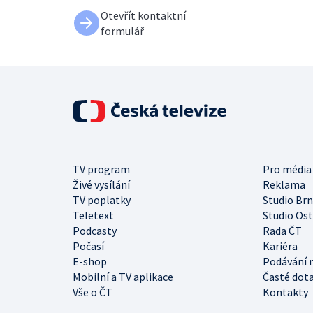
Otevřít kontaktní
formulář
TV program
Pro média
Živé vysílání
Reklama
TV poplatky
Studio Br
Teletext
Studio Os
Podcasty
Rada ČT
Počasí
Kariéra
E-shop
Podávání 
Mobilní a TV aplikace
Časté dot
Vše o ČT
Kontakty