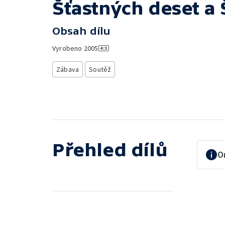
Šťastných deset a 
Obsah dílu
Vyrobeno
2005
Zábava
Soutěž
Přehled dílů
O