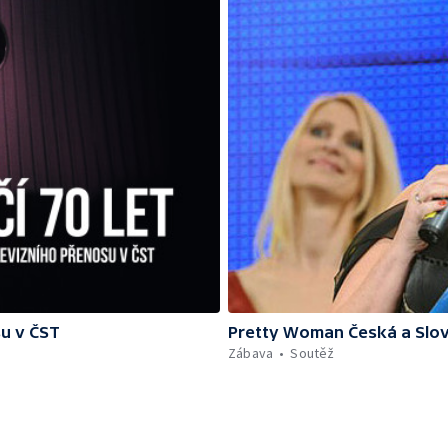
su v ČST
Pretty Woman Česká a Slov
Zábava
Soutěž