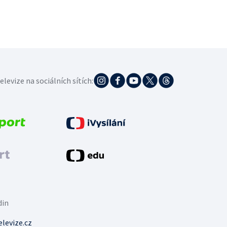
elevize na sociálních sítích:
din
levize.cz