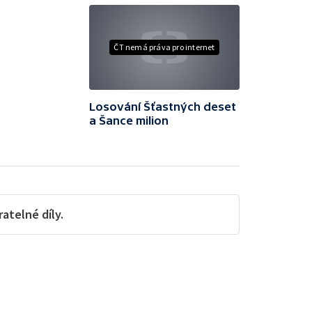
ČT nemá práva pro internet
Losování Šťastných deset
a Šance milion
telné díly.