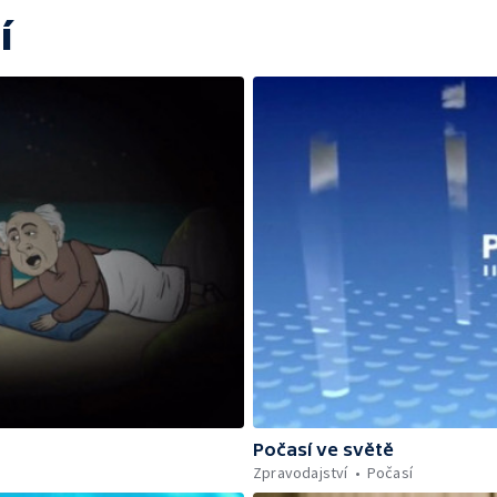
í
Počasí ve světě
Zpravodajství
Počasí