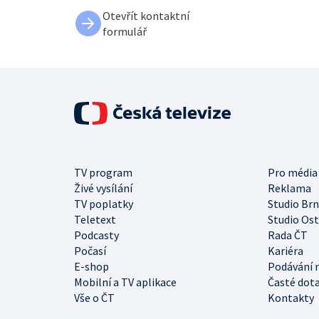
Otevřít kontaktní
formulář
TV program
Pro média
Živé vysílání
Reklama
TV poplatky
Studio Br
Teletext
Studio Os
Podcasty
Rada ČT
Počasí
Kariéra
E-shop
Podávání 
Mobilní a TV aplikace
Časté dot
Vše o ČT
Kontakty