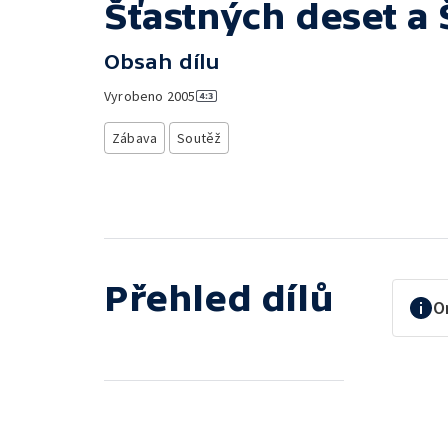
Šťastných deset a 
Obsah dílu
Vyrobeno
2005
Zábava
Soutěž
Přehled dílů
O