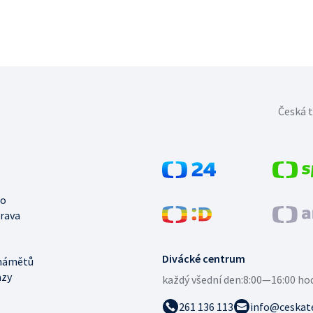
Česká t
no
trava
Divácké centrum
námětů
azy
každý všední den:
8:00—16:00 ho
261 136 113
info@ceskate