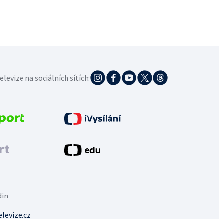
elevize na sociálních sítích:
din
levize.cz