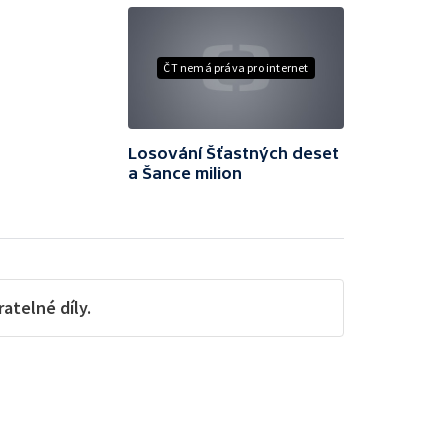
ČT nemá práva pro internet
Losování Šťastných deset
a Šance milion
telné díly.