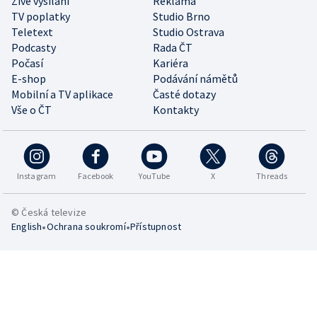
Živé vysílání
Reklama
TV poplatky
Studio Brno
Teletext
Studio Ostrava
Podcasty
Rada ČT
Počasí
Kariéra
E-shop
Podávání námětů
Mobilní a TV aplikace
Časté dotazy
Vše o ČT
Kontakty
Instagram
Facebook
YouTube
X
Threads
© Česká televize
•
•
English
Ochrana soukromí
Přístupnost