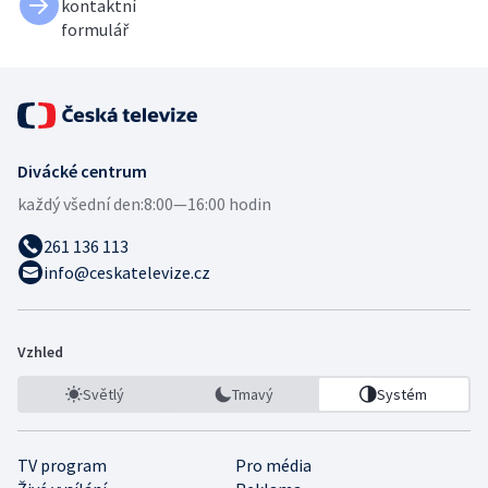
kontaktní
formulář
Divácké centrum
každý všední den:
8:00—16:00 hodin
261 136 113
info@ceskatelevize.cz
Vzhled
Světlý
Tmavý
Systém
TV program
Pro média