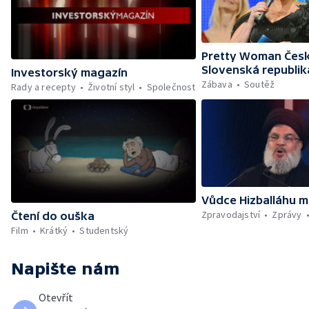
Pretty Woman Česk
Slovenská republik
Investorský magazín
Zábava
Soutěž
Rady a recepty
Životní styl
Společnost
Vůdce Hizballáhu m
Zpravodajství
Zprávy
Čtení do ouška
Film
Krátký
Studentský
Napište nám
Otevřít