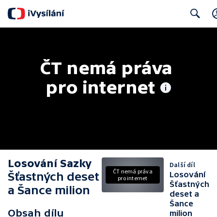
Search
ČT nemá práva 
pro internet
Losování Sazky
Další díl
ČT nemá práva
Šťastných deset
Losování
pro internet
Šťastných
a Šance milion
deset a
Šance
Obsah dílu
milion