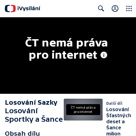
Close
Search
ČT nemá práva 
pro internet
Losování Sazky
Další díl
ČT nemá práva
Losování
Losování
pro internet
Šťastných
Sportky a Šance
deset a
Šance
Obsah dílu
milion