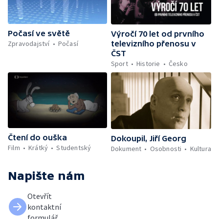
Počasí ve světě
Výročí 70 let od prvního
Zpravodajství
Počasí
televizního přenosu v
ČST
Sport
Historie
Česko
Čtení do ouška
Dokoupil, Jiří Georg
Film
Krátký
Studentský
Dokument
Osobnosti
Kultura
Napište nám
Otevřít
kontaktní
formulář