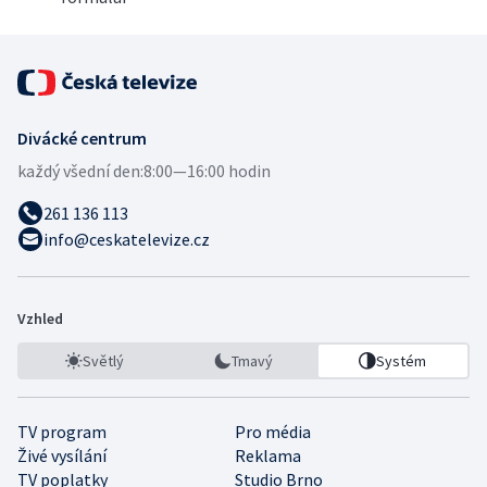
Divácké centrum
každý všední den:
8:00—16:00 hodin
261 136 113
info@ceskatelevize.cz
Vzhled
Světlý
Tmavý
Systém
TV program
Pro média
Živé vysílání
Reklama
TV poplatky
Studio Brno