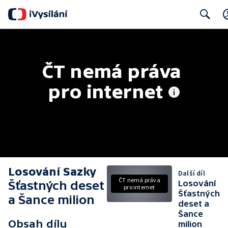
Search
ČT nemá práva 
pro internet
Losování Sazky
Další díl
ČT nemá práva
Šťastných deset
Losování
pro internet
Šťastných
a Šance milion
deset a
Šance
Obsah dílu
milion