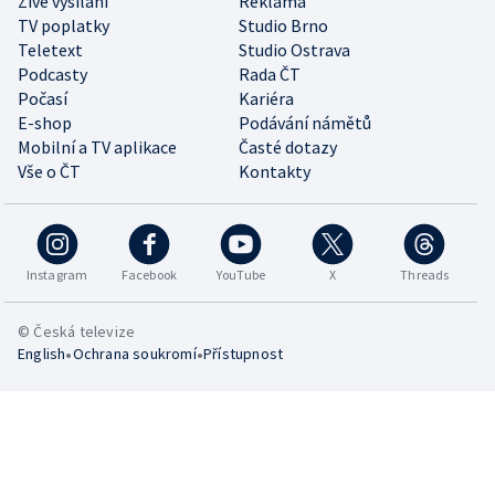
Živé vysílání
Reklama
TV poplatky
Studio Brno
Teletext
Studio Ostrava
Podcasty
Rada ČT
Počasí
Kariéra
E-shop
Podávání námětů
Mobilní a TV aplikace
Časté dotazy
Vše o ČT
Kontakty
Instagram
Facebook
YouTube
X
Threads
© Česká televize
•
•
English
Ochrana soukromí
Přístupnost