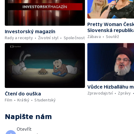
Pretty Woman Česk
Slovenská republik
Investorský magazín
Zábava
Soutěž
Rady a recepty
Životní styl
Společnost
Vůdce Hizballáhu m
Zpravodajství
Zprávy
Čtení do ouška
Film
Krátký
Studentský
Napište nám
Otevřít