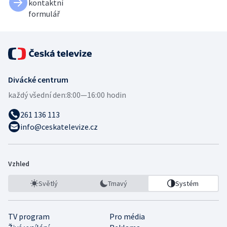
kontaktní
formulář
Divácké centrum
každý všední den:
8:00—16:00 hodin
261 136 113
info@ceskatelevize.cz
Vzhled
Světlý
Tmavý
Systém
TV program
Pro média