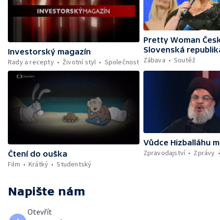
Pretty Woman Česk
Slovenská republik
Investorský magazín
Zábava
Soutěž
Rady a recepty
Životní styl
Společnost
Vůdce Hizballáhu m
Zpravodajství
Zprávy
Čtení do ouška
Film
Krátký
Studentský
Napište nám
Otevřít