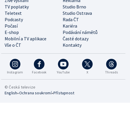
Živé vysílání
Reklama
TV poplatky
Studio Brno
Teletext
Studio Ostrava
Podcasty
Rada ČT
Počasí
Kariéra
E-shop
Podávání námětů
Mobilní a TV aplikace
Časté dotazy
Vše o ČT
Kontakty
Instagram
Facebook
YouTube
X
Threads
© Česká televize
•
•
English
Ochrana soukromí
Přístupnost