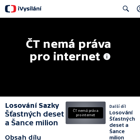
Search
ČT nemá práva 
pro internet
Losování Sazky
Další díl
ČT nemá práva
Šťastných deset
Losování
pro internet
Šťastných
a Šance milion
deset a
Šance
Obsah dílu
milion