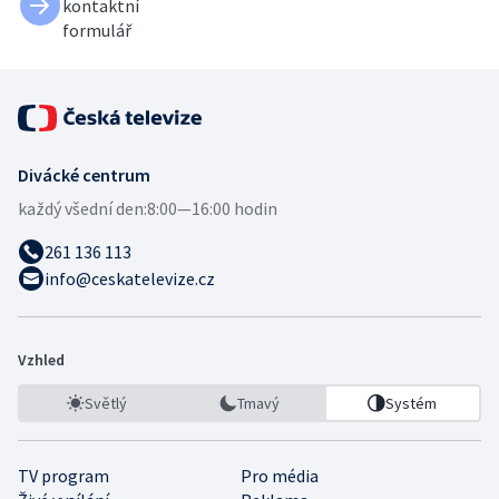
kontaktní
formulář
Divácké centrum
každý všední den:
8:00—16:00 hodin
261 136 113
info@ceskatelevize.cz
Vzhled
Světlý
Tmavý
Systém
TV program
Pro média