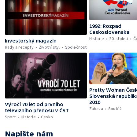
1992: Rozpad
Československa
Historie
20. století
Č
Investorský magazín
Rady a recepty
Životní styl
Společnost
Pretty Woman Česk
Slovenská republik
2010
Výročí 70 let od prvního
Zábava
Soutěž
televizního přenosu v ČST
Sport
Historie
Česko
Napište nám