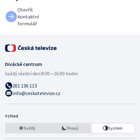
Otevřít
kontaktní
formulář
Divácké centrum
každý všední den:
8:00—16:00 hodin
261 136 113
info@ceskatelevize.cz
Vzhled
Světlý
Tmavý
Systém