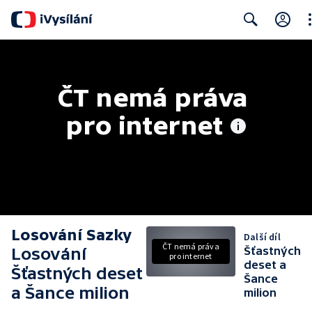
Cl
Search
ČT nemá práva 
pro internet
Losování Sazky
Další díl
ČT nemá práva
Losování
Šťastných
pro internet
deset a
Šťastných deset
Šance
a Šance milion
milion