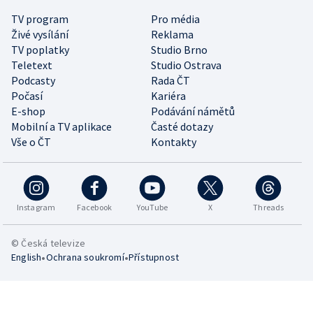
TV program
Pro média
Živé vysílání
Reklama
TV poplatky
Studio Brno
Teletext
Studio Ostrava
Podcasty
Rada ČT
Počasí
Kariéra
E-shop
Podávání námětů
Mobilní a TV aplikace
Časté dotazy
Vše o ČT
Kontakty
Instagram
Facebook
YouTube
X
Threads
© Česká televize
•
•
English
Ochrana soukromí
Přístupnost