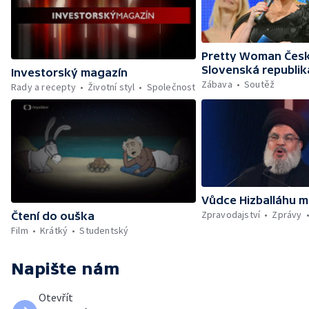
Pretty Woman Česk
Slovenská republik
Investorský magazín
Zábava
Soutěž
Rady a recepty
Životní styl
Společnost
Vůdce Hizballáhu m
Zpravodajství
Zprávy
Čtení do ouška
Film
Krátký
Studentský
Napište nám
Otevřít