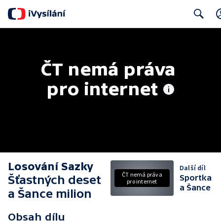
Search
ČT nemá práva 
pro internet
Losování Sazky
Další díl
ČT nemá práva
Šťastných deset
Sportka
pro internet
a Šance
a Šance milion
Obsah dílu