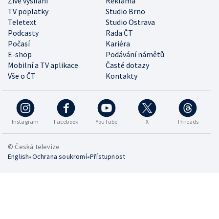
Živé vysílání
Reklama
TV poplatky
Studio Brno
Teletext
Studio Ostrava
Podcasty
Rada ČT
Počasí
Kariéra
E-shop
Podávání námětů
Mobilní a TV aplikace
Časté dotazy
Vše o ČT
Kontakty
Instagram
Facebook
YouTube
X
Threads
© Česká televize
•
•
English
Ochrana soukromí
Přístupnost