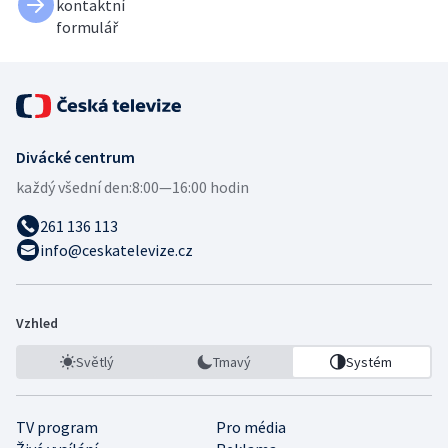
kontaktní
formulář
Divácké centrum
každý všední den:
8:00—16:00 hodin
261 136 113
info@ceskatelevize.cz
Vzhled
Světlý
Tmavý
Systém
TV program
Pro média