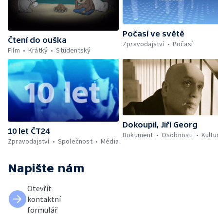
Počasí ve světě
Čtení do ouška
Zpravodajství
Počasí
Film
Krátký
Studentský
Dokoupil, Jiří Georg
10 let ČT24
Dokument
Osobnosti
Kultu
Zpravodajství
Společnost
Média
Napište nám
Otevřít
kontaktní
formulář