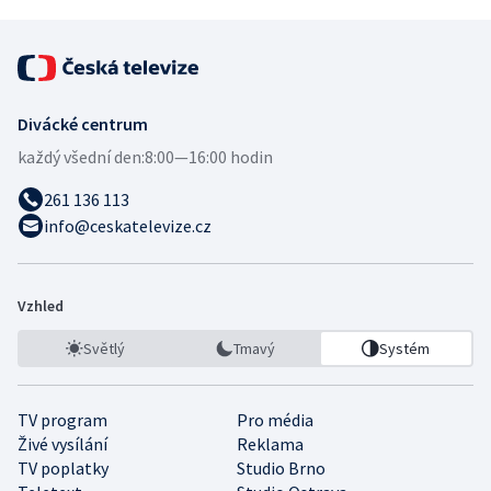
Divácké centrum
každý všední den:
8:00—16:00 hodin
261 136 113
info@ceskatelevize.cz
Vzhled
Světlý
Tmavý
Systém
TV program
Pro média
Živé vysílání
Reklama
TV poplatky
Studio Brno