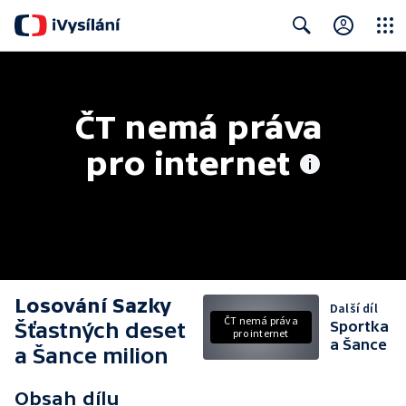
Close
Search
ČT nemá práva 
pro internet
Losování Sazky
Další díl
ČT nemá práva
Šťastných deset
Sportka
pro internet
a Šance
a Šance milion
Obsah dílu