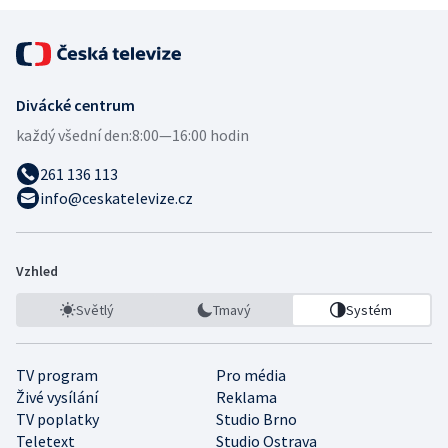
Divácké centrum
každý všední den:
8:00—16:00 hodin
261 136 113
info@ceskatelevize.cz
Vzhled
Světlý
Tmavý
Systém
TV program
Pro média
Živé vysílání
Reklama
TV poplatky
Studio Brno
Teletext
Studio Ostrava