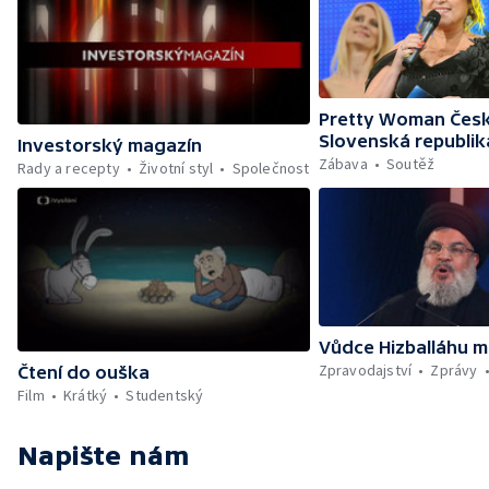
Pretty Woman Česk
Slovenská republik
Investorský magazín
Zábava
Soutěž
Rady a recepty
Životní styl
Společnost
Vůdce Hizballáhu m
Zpravodajství
Zprávy
Čtení do ouška
Film
Krátký
Studentský
Napište nám