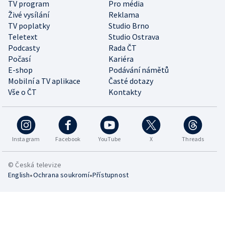
TV program
Pro média
Živé vysílání
Reklama
TV poplatky
Studio Brno
Teletext
Studio Ostrava
Podcasty
Rada ČT
Počasí
Kariéra
E-shop
Podávání námětů
Mobilní a TV aplikace
Časté dotazy
Vše o ČT
Kontakty
Instagram
Facebook
YouTube
X
Threads
© Česká televize
•
•
English
Ochrana soukromí
Přístupnost