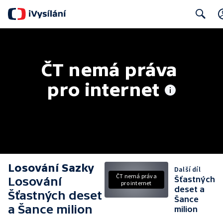
Search
ČT nemá práva 
pro internet
Losování Sazky
Další díl
ČT nemá práva
Losování
Šťastných
pro internet
deset a
Šťastných deset
Šance
a Šance milion
milion