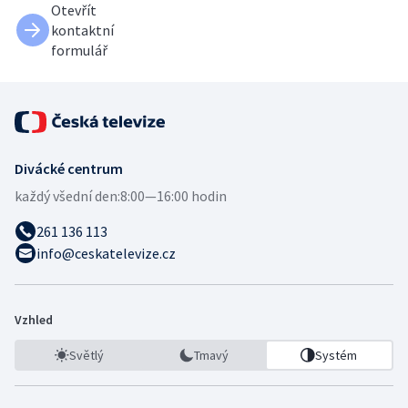
Otevřít
kontaktní
formulář
Divácké centrum
každý všední den:
8:00—16:00 hodin
261 136 113
info@ceskatelevize.cz
Vzhled
Světlý
Tmavý
Systém