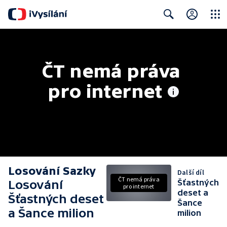
Close
Search
ČT nemá práva 
pro internet
Losování Sazky
Další díl
ČT nemá práva
Losování
Šťastných
pro internet
deset a
Šťastných deset
Šance
a Šance milion
milion