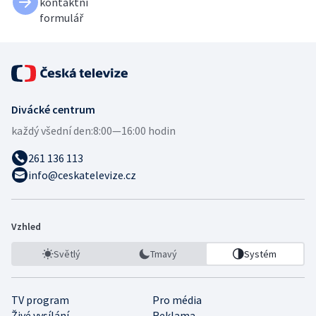
kontaktní
formulář
Divácké centrum
každý všední den:
8:00—16:00 hodin
261 136 113
info@ceskatelevize.cz
Vzhled
Světlý
Tmavý
Systém
TV program
Pro média
Živé vysílání
Reklama