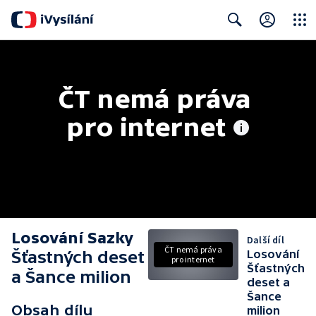
Close
Search
ČT nemá práva 
pro internet
Losování Sazky
Další díl
ČT nemá práva
Šťastných deset
Losování
pro internet
Šťastných
a Šance milion
deset a
Šance
Obsah dílu
milion