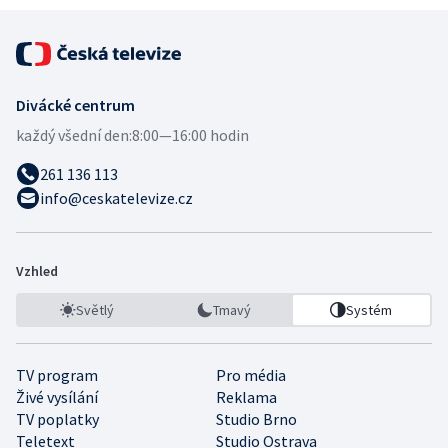
Divácké centrum
každý všední den:
8:00—16:00 hodin
261 136 113
info@ceskatelevize.cz
Vzhled
Světlý
Tmavý
Systém
TV program
Pro média
Živé vysílání
Reklama
TV poplatky
Studio Brno
Teletext
Studio Ostrava