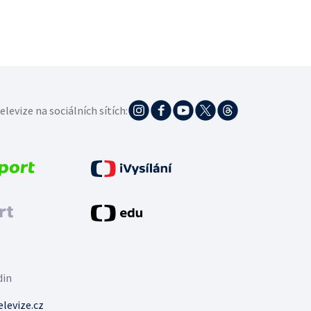
elevize na sociálních sítích:
din
levize.cz