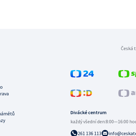
Česká t
no
trava
Divácké centrum
námětů
azy
každý všední den:
8:00—16:00 ho
261 136 113
info@ceskate