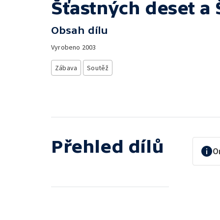
Šťastných deset a 
Obsah dílu
Vyrobeno
2003
Zábava
Soutěž
Přehled dílů
O