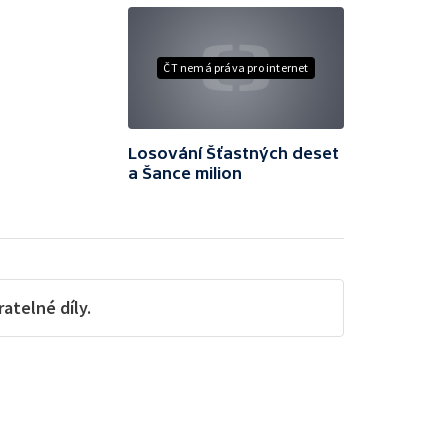
ČT nemá práva pro internet
Losování Šťastných deset
a Šance milion
telné díly.