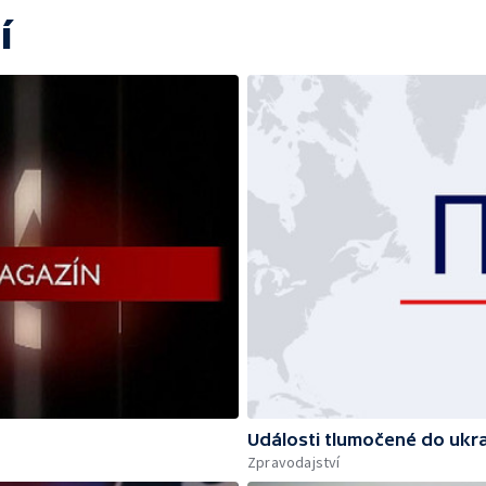
í
Události tlumočené do ukra
Zpravodajství