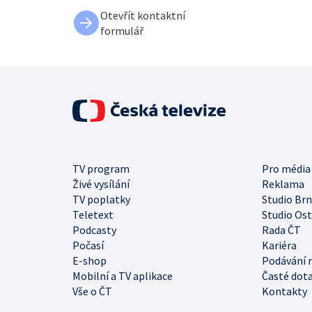
Otevřít kontaktní
formulář
TV program
Pro média
Živé vysílání
Reklama
TV poplatky
Studio Br
Teletext
Studio Os
Podcasty
Rada ČT
Počasí
Kariéra
E-shop
Podávání 
Mobilní a TV aplikace
Časté dot
Vše o ČT
Kontakty