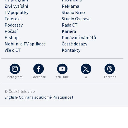
Živé vysílání
Reklama
TV poplatky
Studio Brno
Teletext
Studio Ostrava
Podcasty
Rada ČT
Počasí
Kariéra
E-shop
Podávání námětů
Mobilní a TV aplikace
Časté dotazy
Vše o ČT
Kontakty
Instagram
Facebook
YouTube
X
Threads
© Česká televize
•
•
English
Ochrana soukromí
Přístupnost