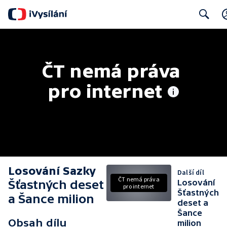
Search
ČT nemá práva 
pro internet
Losování Sazky
Další díl
ČT nemá práva
Šťastných deset
Losování
pro internet
Šťastných
a Šance milion
deset a
Šance
Obsah dílu
milion