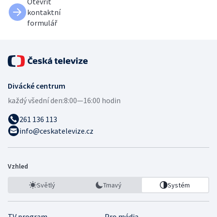
Otevřít
kontaktní
formulář
Divácké centrum
každý všední den:
8:00—16:00 hodin
261 136 113
info@ceskatelevize.cz
Vzhled
Světlý
Tmavý
Systém
TV program
Pro média