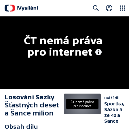
Close
Search
ČT nemá práva 
pro internet
Losování Sazky
Další díl
ČT nemá práva
Šťastných deset
Sportka,
pro internet
Sázka 5
a Šance milion
ze 40 a
Šance
Obsah dílu