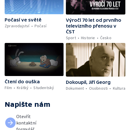
Počasí ve světě
Výročí 70 let od prvního
Zpravodajství
Počasí
televizního přenosu v
ČST
Sport
Historie
Česko
Čtení do ouška
Dokoupil, Jiří Georg
Film
Krátký
Studentský
Dokument
Osobnosti
Kultura
Napište nám
Otevřít
kontaktní
formulář