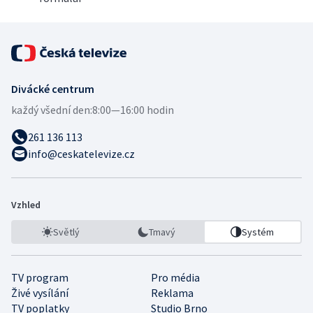
Divácké centrum
každý všední den:
8:00—16:00 hodin
261 136 113
info@ceskatelevize.cz
Vzhled
Světlý
Tmavý
Systém
TV program
Pro média
Živé vysílání
Reklama
TV poplatky
Studio Brno